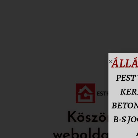
ÁLLÁ
PEST
KER
BETON
Köszöntjü
B-S J
weboldalun