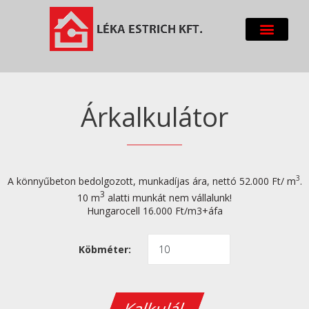
Árkalkulátor
3
A könnyűbeton bedolgozott, munkadíjas ára, nettó 52.000 Ft/ m
.
3
10 m
alatti munkát nem vállalunk!
Hungarocell 16.000 Ft/m3+áfa
Köbméter:
Kalkulál